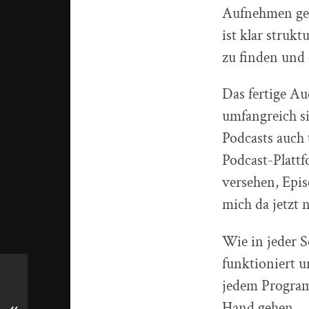
Aufnehmen geh
ist klar struk
zu finden und 
Das fertige A
umfangreich si
Podcasts auch 
Podcast-Plattf
versehen, Epis
mich da jetzt n
Wie in jeder S
funktioniert u
jedem Program
Hand gehen.