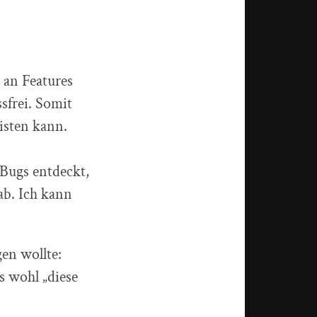
 an Features
ssfrei. Somit
eisten kann.
 Bugs entdeckt,
ab. Ich kann
gen wollte:
s wohl „diese