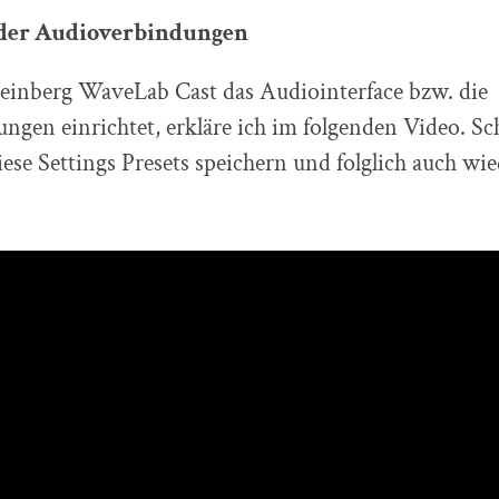
 der Audioverbindungen
einberg WaveLab Cast das Audiointerface bzw. die
gen einrichtet, erkläre ich im folgenden Video. Sch
iese Settings Presets speichern und folglich auch wi