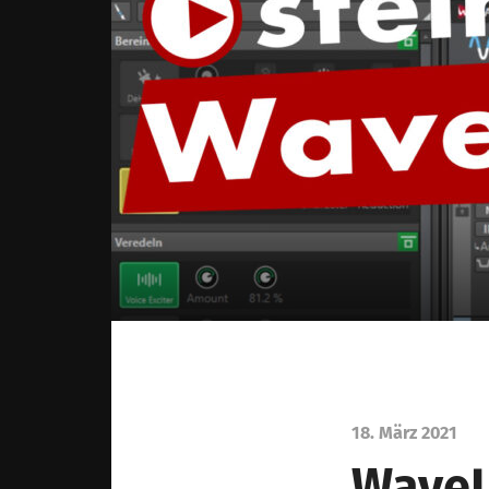
18. März 2021
WaveL