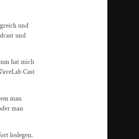
ngreich und
odcast und
ramm hat mich
 WaveLab Cast
 dem man
 oder man
ort loslegen.