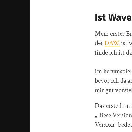
Ist Wave
Mein erster Ei
der
DAW
ist w
finde ich ist d
Im herumspiele
bevor ich da a
mir gut vorste
Das erste Limi
„Diese Version
Version“ bedeu