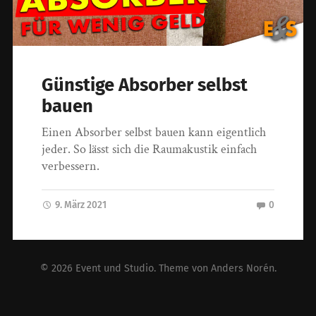
Günstige Absorber selbst
bauen
Einen Absorber selbst bauen kann eigentlich
jeder. So lässt sich die Raumakustik einfach
verbessern.
9. März 2021
0
© 2026
Event und Studio
. Theme von
Anders Norén
.