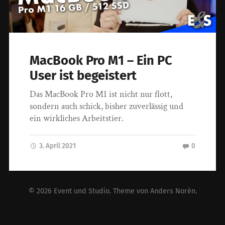
MacBook Pro M1 – Ein PC
User ist begeistert
Das MacBook Pro M1 ist nicht nur flott,
sondern auch schick, bisher zuverlässig und
ein wirkliches Arbeitstier.
3. April 2021
0
© 2026
Event und Studio
. Theme von
Anders Norén
.